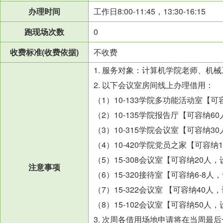
办理时间
工作日8:00-11:45，13:30-16:15
跑现场次数
0
收费标准(收费依据)
不收费
1. 服务对象：
计算机学院老师、机械
2. 以下会议室房间线上办理借用：
（1）10-133学院多功能活动室【
可
（2）10-135学院报告厅【
可容纳60
（3）10-315学院会议室【
可容纳30
（4）10-420学院党员之家【
可容纳1
（5）15-308会议室【可容纳20
注意事项
（6）15-320
接待室【可容纳6-8人
（7）15-322
会议室 【
可容纳40人
（8）15-102
会议室【
可容纳50人
3. 次周各借用场地申请将在当周最